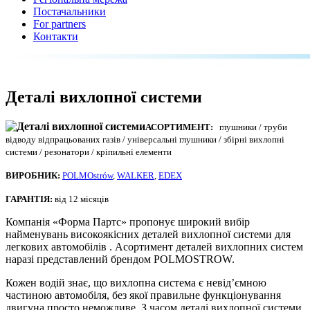
Постачальники
For partners
Контакти
Деталі вихлопної системи
АСОРТИМЕНТ:
глушники / труби
відводу відпрацьованих газів / універсальні глушники / збірні вихлопні
системи / резонатори / кріпильні елементи
ВИРОБНИК:
POLMOstrów
,
WALKER
,
EDEX
ГАРАНТІЯ:
від 12 місяців
Компанія «Форма Партс» пропонує широкий вибір
найменувань високоякісних деталей вихлопної системи для
легкових автомобілів . Асортимент деталей вихлопних систем
наразі представлений брендом POLMOSTROW.
Кожен водій знає, що вихлопна система є невід’ємною
частиною автомобіля, без якої правильне функціонування
двигуна просто неможливе. З часом деталі вихлопної системи