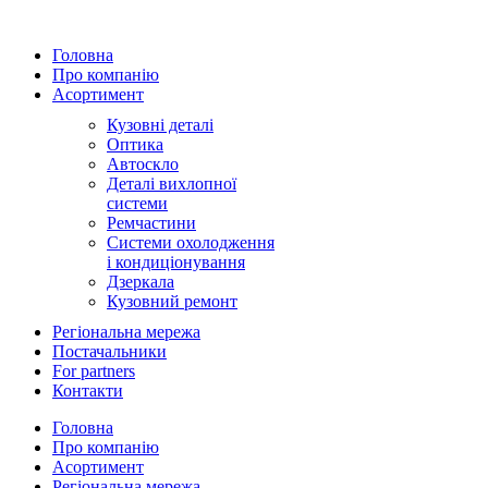
Головна
Про компанію
Асортимент
Кузовні деталі
Оптика
Автоскло
Деталі вихлопної
системи
Ремчастини
Системи охолодження
і кондиціонування
Дзеркала
Кузовний ремонт
Регіональна мережа
Постачальники
For partners
Контакти
Головна
Про компанію
Асортимент
Регіональна мережа